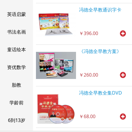
冯德全早教通识字卡
英语启蒙
书法名画
￥396.00
童话绘本
《冯德全早教方案》
资优数学
￥260.00
胎教
冯德全早教全集DVD
学龄前
￥68.00
6到13岁