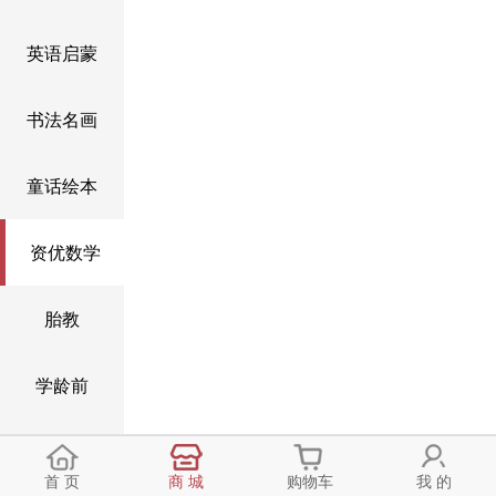
英语启蒙
书法名画
童话绘本
资优数学
胎教
学龄前
6到13岁
首 页
商 城
购物车
我 的