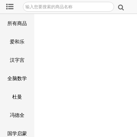
所有商品
爱和乐
汉字宫
全脑数学
杜曼
冯德全
国学启蒙