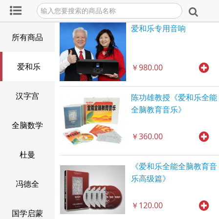
爱和乐专用音响
所有商品
爱和乐
￥980.00
汉字宫
陈功雄教授《爱和乐全能
全脑教育音乐》
全脑数学
￥360.00
杜曼
《爱和乐全能全脑教育音
乐高级篇》
冯德全
￥120.00
国学启蒙