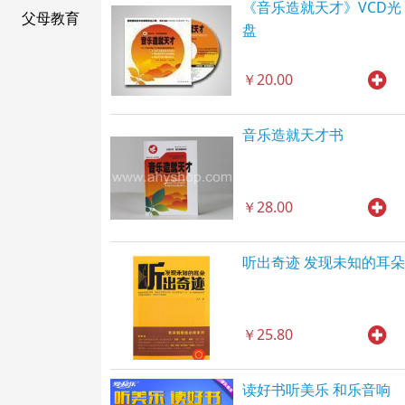
《音乐造就天才》VCD光
父母教育
盘
￥20.00
音乐造就天才书
￥28.00
听出奇迹 发现未知的耳朵
￥25.80
读好书听美乐 和乐音响