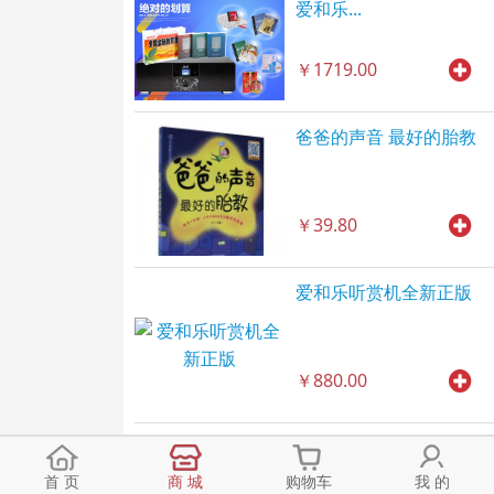
爱和乐...
￥1719.00
爸爸的声音 最好的胎教
￥39.80
爱和乐听赏机全新正版
￥880.00
首 页
商 城
购物车
我 的