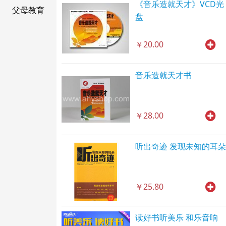
《音乐造就天才》VCD光
父母教育
盘
￥20.00
音乐造就天才书
￥28.00
听出奇迹 发现未知的耳朵
￥25.80
读好书听美乐 和乐音响