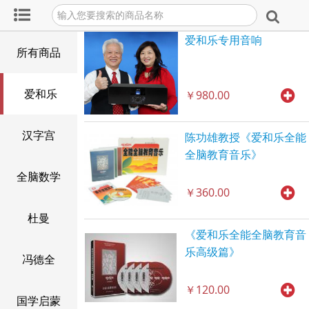
爱和乐专用音响
所有商品
爱和乐
￥980.00
汉字宫
陈功雄教授《爱和乐全能
全脑教育音乐》
全脑数学
￥360.00
杜曼
《爱和乐全能全脑教育音
乐高级篇》
冯德全
￥120.00
国学启蒙