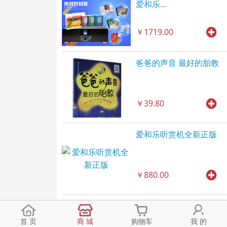
爱和乐...
￥1719.00
爸爸的声音 最好的胎教
￥39.80
爱和乐听赏机全新正版
￥880.00
首 页
商 城
购物车
我 的