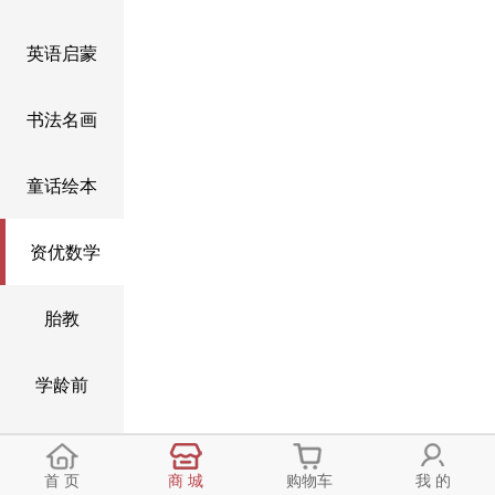
英语启蒙
书法名画
童话绘本
资优数学
胎教
学龄前
6到13岁
首 页
商 城
购物车
我 的