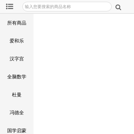
所有商品
爱和乐
汉字宫
全脑数学
杜曼
冯德全
国学启蒙